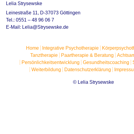
Lelia Strysewske
Leinestraße 11, D-37073 Göttingen
Tel.: 0551 – 48 96 06 7
E-Mail:
Lelia@Strysewske.de
Home
Integrative Psychotherapie
Körperpsychot
Tanztherapie
Paartherapie & Beratung
Achtsam
Persönlichkeitsentwicklung
Gesundheitscoaching
Weiterbildung
Datenschutzerklärung
Impress
© Lelia Strysewske