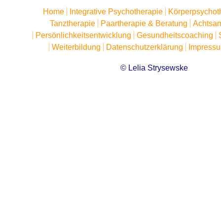
Home
Integrative Psychotherapie
Körperpsychot
Tanztherapie
Paartherapie & Beratung
Achtsam
Persönlichkeitsentwicklung
Gesundheitscoaching
Weiterbildung
Datenschutzerklärung
Impress
© Lelia Strysewske