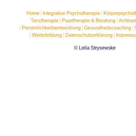
Home
Integrative Psychotherapie
Körperpsychot
Tanztherapie
Paartherapie & Beratung
Achtsam
Persönlichkeitsentwicklung
Gesundheitscoaching
Weiterbildung
Datenschutzerklärung
Impress
© Lelia Strysewske