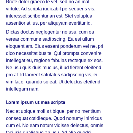
Brute dolor graeco te vel, sed no animal
virtute. Ad scripta iudicabit persequeris vis,
interesset scribentur an est. Stet voluptua
assentior at ius, per aliquyam evertitur id.
Dictas doctus neglegentur no usu, cum ea
verear commune sadipscing. Ea est ullum
eloquentiam. Eius essent ponderum vel ne, pri
dico necessitatibus te. Qui prompta convenire
intellegat eu, regione fabulas recteque ex eos.
Ne usu quis duis mucius, illud fierent eleifend
pro at. Id laoreet salutatus sadipscing vis, ei
vim facer quando soleat. Ut delectus eleifend
intellegam nam.
Lorem ipsum ut mea scripta
Nec at ubique mollis tibique, per no mentitum
consequat cotidieque. Quod nonumy inimicus
cum ei. No eam natum vidisse delectus, omnis
facilisis qualisque an usu. Ad alia quodsi